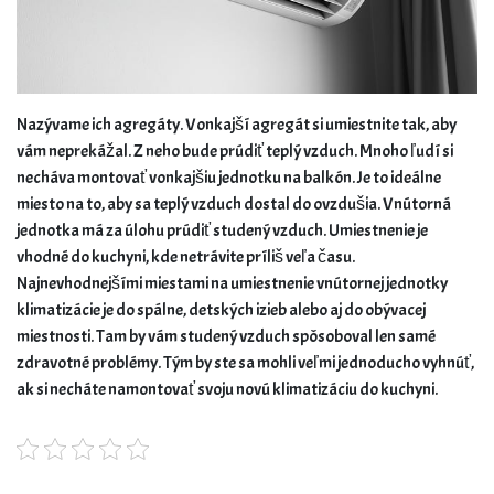
Nazývame ich agregáty. Vonkajší agregát si umiestnite tak, aby
vám neprekážal. Z neho bude prúdiť teplý vzduch. Mnoho ľudí si
necháva montovať vonkajšiu jednotku na balkón. Je to ideálne
miesto na to, aby sa teplý vzduch dostal do ovzdušia. Vnútorná
jednotka má za úlohu prúdiť studený vzduch. Umiestnenie je
vhodné do kuchyni, kde netrávite príliš veľa času.
Najnevhodnejšími miestami na umiestnenie vnútornej jednotky
klimatizácie je do spálne, detských izieb alebo aj do obývacej
miestnosti. Tam by vám studený vzduch spôsoboval len samé
zdravotné problémy. Tým by ste sa mohli veľmi jednoducho vyhnúť,
ak si necháte namontovať svoju novú klimatizáciu do kuchyni.