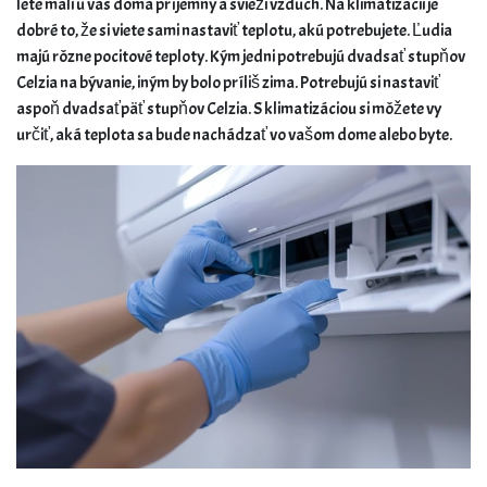
lete mali u vás doma príjemný a svieži vzduch. Na klimatizácii je
dobré to, že si viete sami nastaviť teplotu, akú potrebujete.
Ľudia
majú rôzne pocitové teploty. Kým jedni potrebujú dvadsať stupňov
Celzia na bývanie, iným by bolo príliš zima. Potrebujú si nastaviť
aspoň dvadsaťpäť stupňov Celzia. S klimatizáciou si môžete vy
určiť, aká teplota sa bude nachádzať vo vašom dome alebo byte.