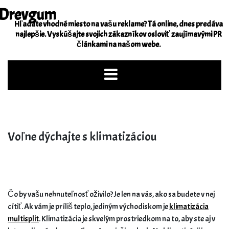
Skip
Drevgum
to
Hľadáte vhodné miesto na vašu reklame? Tá online, dnes predáva
content
najlepšie. Vyskúšajte svojich zákazníkov osloviť zaujímavými PR
článkami na našom webe.
Voľne dýchajte s klimatizáciou
Čo by vašu nehnuteľnosť oživilo? Je len na vás, ako sa budete v nej
cítiť. Ak vám je príliš teplo, jediným východiskom je
klimatizácia
multisplit
. Klimatizácia je skvelým prostriedkom na to, aby ste aj v