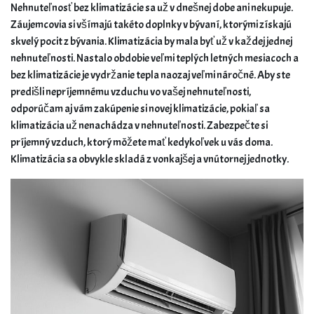
Nehnuteľnosť bez klimatizácie sa už v dnešnej dobe ani nekupuje.
Záujemcovia si všímajú takéto doplnky v bývaní, ktorými získajú
skvelý pocit z bývania. Klimatizácia by mala byť už v každej jednej
nehnuteľnosti. Nastalo obdobie veľmi teplých letných mesiacoch a
bez klimatizácie je vydržanie tepla naozaj veľmi náročné. Aby ste
predišli nepríjemnému vzduchu vo vašej nehnuteľnosti,
odporúčam aj vám zakúpenie si novej klimatizácie, pokiaľ sa
klimatizácia už nenachádza v nehnuteľnosti. Zabezpečte si
príjemný vzduch, ktorý môžete mať kedykoľvek u vás doma.
Klimatizácia sa obvykle skladá z vonkajšej a vnútornej jednotky.