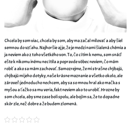
Chcela by som viac, chcela by som, aby ma začal milovať a aby šiel
semnou do vzťahu. Najhoršie aj je, že je medzi nami šialená chémia a
ja neviem ako z toho všetkého von. To, čo cítim k nemu, som snáď
ešte k nikomu inému necítila a popravde vôbec neviem, čo mám
robiť a ako sa mám zachovať. Samozrejme, že mi strašne chýbajú,
chýbajú mi jeho dotyky, naše krásne maznanie a všetko okolo, ale
zároveň jednoducho nechcem, aby sa so mnou hral ako mačka s
myšou a ťažko sa mu veria, fakt neviem ako to urobiť. Hrozne by
som chcela, aby sme zase boli spolu, ale bojím sa, že to dopadne
skôr zle, než dobre a že budem zlomená.