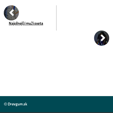
Najsilnejší muži sveta
© Drevgum.sk