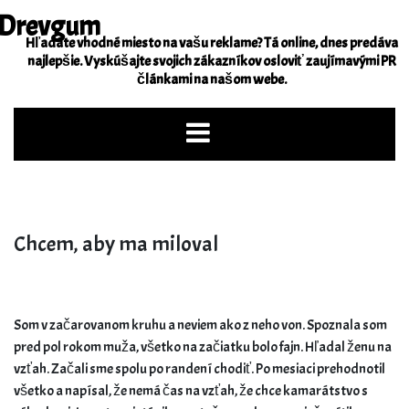
Skip
Drevgum
to
Hľadáte vhodné miesto na vašu reklame? Tá online, dnes predáva
content
najlepšie. Vyskúšajte svojich zákazníkov osloviť zaujímavými PR
článkami na našom webe.
Chcem, aby ma miloval
Som v začarovanom kruhu a neviem ako z neho von. Spoznala som
pred pol rokom muža, všetko na začiatku bolo fajn. Hľadal ženu na
vzťah. Začali sme spolu po randení chodiť. Po mesiaci prehodnotil
všetko a napísal, že nemá čas na vzťah, že chce kamarátstvo s