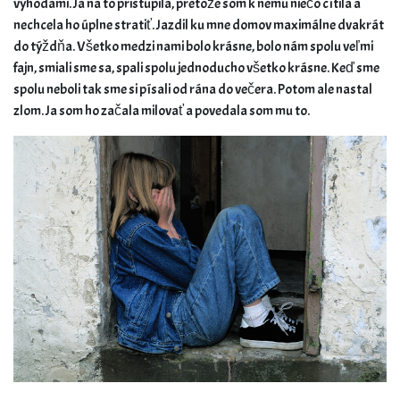
výhodami. Ja na to pristúpila, pretože som k nemu niečo cítila a
nechcela ho úplne stratiť. Jazdil ku mne domov maximálne dvakrát
do týždňa. Všetko medzi nami bolo krásne, bolo nám spolu veľmi
fajn, smiali sme sa, spali spolu jednoducho všetko krásne. Keď sme
spolu neboli tak sme si písali od rána do večera. Potom ale nastal
zlom. Ja som ho začala milovať a povedala som mu to.