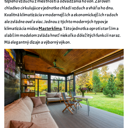
teplého vzduchu z miestnosti a odvádzania ho von. Zároveň
chladivo cirkulujúce v jednotke chladí vzduch a vháňa ho dnu.
Kvalitná klimatizácia v modernejších a ekonomickejších radoch
ale zvládne oveľa viac. Jednou z týchto moderných typov je
klimatizácia midea
Masterklima
. Táto jednotka oproti starším a
slabším modelom zvláda hneď niekoľko dôležitých funkcií naraz.
Má elegantný dizajn a výborný výkon.