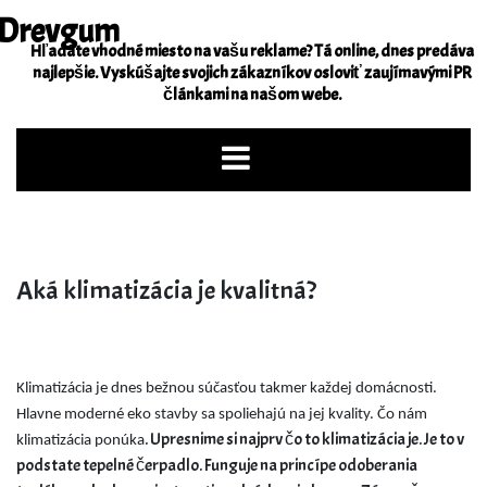
Skip
Drevgum
to
Hľadáte vhodné miesto na vašu reklame? Tá online, dnes predáva
content
najlepšie. Vyskúšajte svojich zákazníkov osloviť zaujímavými PR
článkami na našom webe.
Aká klimatizácia je kvalitná?
Klimatizácia je dnes bežnou súčasťou takmer každej domácnosti.
Hlavne moderné eko stavby sa spoliehajú na jej kvality. Čo nám
. Upresnime si najprv čo to klimatizácia je. Je to v
klimatizácia ponúka
podstate tepelné čerpadlo. Funguje na princípe odoberania