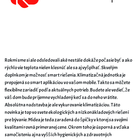
Rokmi sme si ale odsledovali aké nestále dokáže počasie byť a ako
rýchlo vie teplota nielen klesnúť ale sa aj vyšplhať. Skvelým
doplnkom je možnosť smart riešenia. Klimatizačná jednotka je
prepojená so smart aplikáciou vo vašom mobile. Takto sa môžete
flexibilne zariadiť podľa aktuálnych potrieb. Budete ale vedieť, že
váš dom bude príjemne vychladený keď sa do neho vrátite.
Absolútna nadstavba je ale vykurovanie klimatizáciou. Táto
novinka je top vo svete ekologických a nízkonákladových riešení
pre bývanie. Midea je teda zaradená do špičky v ktorej sa svojimi
kvalitami rovná primeranej cene. Okrem toho je úsporná a vďaka
samočisteniu aj na vyšších hygienických a zdravotných