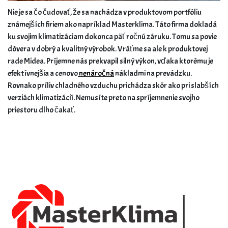
Nie je sa čo čudovať, že sa nachádza v produktovom portfóliu
známejších firiem ako napríklad Masterklima. Táto firma dokladá
ku svojim klimatizáciam dokonca päť ročnú záruku. Tomu sa povie
dôvera v dobrý a kvalitný výrobok. Vráťme sa ale k produktovej
rade Midea. Príjemne nás prekvapil silný výkon, vďaka ktorému je
efektívnejšia a cenovo
nenáročná
nákladmi na prevádzku.
Rovnako príliv chladného vzduchu prichádza skôr ako pri slabších
verziách klimatizácií. Nemusíte preto na spríjemnenie svojho
priestoru dlho čakať.