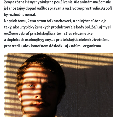
ženy a rôzne iné vychytávky na používanie. Ale ani nám mužom nie
je ľahostajný dopad nášho správania na životné prostredie. Aspoň
by rozhodne nemal.
Napriek tomu, že sa o tom toľko nehovorí, a ani výber ešte nie je
taký, ako u typicky ženských produktov (ale kedy bol, že?), aj my si
môžeme vybrať priateľskejšiu alternatívu v kozmetike
a doplnkoch osobnej hygieny. Je priateľskejšia nielen k životnému
prostrediu, ale v konečnom dôsledku aj k nášmu organizmu.