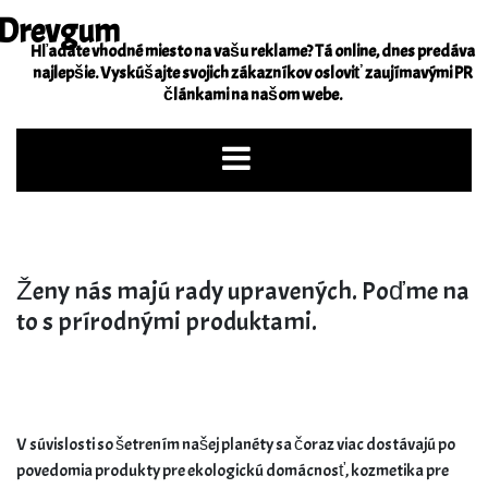
Skip
Drevgum
to
Hľadáte vhodné miesto na vašu reklame? Tá online, dnes predáva
content
najlepšie. Vyskúšajte svojich zákazníkov osloviť zaujímavými PR
článkami na našom webe.
Ženy nás majú rady upravených. Poďme na
to s prírodnými produktami.
V súvislosti so šetrením našej planéty sa čoraz viac dostávajú po
povedomia produkty pre ekologickú domácnosť, kozmetika pre