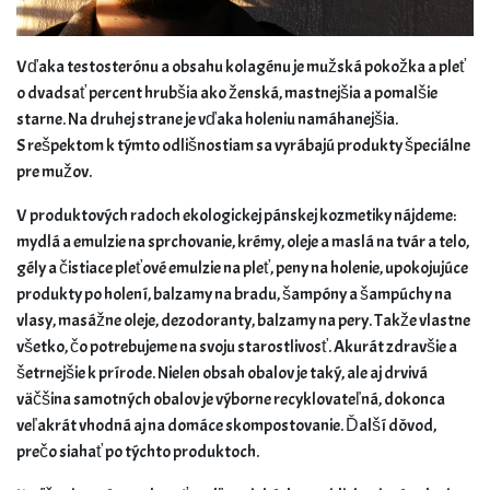
Vďaka testosterónu a obsahu kolagénu je mužská pokožka a pleť
o dvadsať percent hrubšia ako ženská, mastnejšia a pomalšie
starne. Na druhej strane je vďaka holeniu namáhanejšia.
S rešpektom k týmto odlišnostiam sa vyrábajú produkty špeciálne
pre mužov.
V produktových radoch ekologickej pánskej kozmetiky nájdeme:
mydlá a emulzie na sprchovanie, krémy, oleje a maslá na tvár a telo,
gély a čistiace pleťové emulzie na pleť, peny na holenie, upokojujúce
produkty po holení, balzamy na bradu, šampóny a šampúchy na
vlasy, masážne oleje, dezodoranty, balzamy na pery. Takže vlastne
všetko, čo potrebujeme na svoju starostlivosť. Akurát zdravšie a
šetrnejšie k prírode. Nielen obsah obalov je taký, ale aj drvivá
väčšina samotných obalov je výborne recyklovateľná, dokonca
veľakrát vhodná aj na domáce skompostovanie. Ďalší dôvod,
prečo siahať po týchto produktoch.