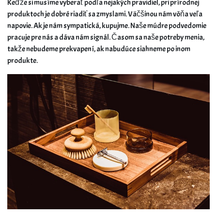
Keďže si musíme vyberať podľa nejakých pravidiel, pri prírodnej
produktoch je dobré riadiť sa zmyslami. Väčšinou nám vôňa veľa
napovie. Ak je nám sympatická, kupujme. Naše múdre podvedomie
pracuje pre nás a dáva nám signál. Časom sa naše potreby menia,
takže nebudeme prekvapení, ak nabudúce siahneme po inom
produkte.