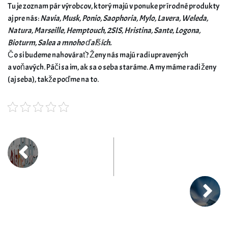
Tu je zoznam pár výrobcov, ktorý majú v ponuke prírodné produkty
aj pre nás:
Navia, Musk, Ponio, Saophoria, Mylo, Lavera, Weleda,
Natura, Marseille, Hemptouch, 2SIS, Hristina, Sante, Logona,
Bioturm, Salea a mnoho ďalších.
Čo si budeme nahovárať? Ženy nás majú radi upravených
a voňavých. Páči sa im, ak sa o seba staráme. A my máme radi ženy
(aj seba), takže poďme na to.