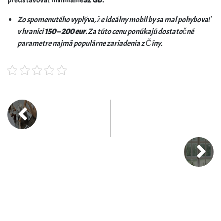
predstavovať minimálne
32 GB.
Zo spomenutého vyplýva, že ideálny mobil by sa mal pohybovať
v hranici
150 – 200 eur
. Za túto cenu ponúkajú dostatočné
parametre najmä populárne zariadenia z Číny.