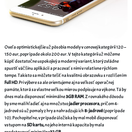
Oveľa optimistickejšie už pôsobia modely v cenovej kategórii 120 –
150 eur, poprípade okolo 200 eur. V tejto kategórii už môžeme
kúpiť dostatočne uspokojivý a moderný variant, ktorý zvládne
spustiť väčšinu aplikácií a pracovať s nimi v relatívne rýchlom
tempe. Takisto sa môžete tešiť na kvalitnú obrazovku s rozlíšením
Full HD
. Pri výbere sa ale orientujeme aj na veľkosť operačnej
pamäte, ktorá sa vlastne veľkou mierou podpisuje na výkone. Tá by
dnes mala disponovať minimálne
3GB RAM
. Z rovnakého dôvodu
by sme mali hľadieť aj na množstvo
jadier procesora
, pričom 4-
jadrové sú už pomaly z hry a nahradzujú ich
8- jadrové
(poprípade
10). Pochopiteľne, v prípade úložiska by mal mobil disponovať
vstupom na
SD kartu,
no jeho interná kapacita by mala