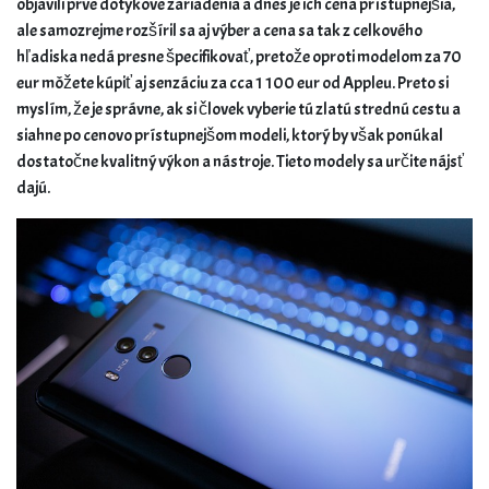
objavili prvé dotykové zariadenia a dnes je ich cena prístupnejšia,
ale samozrejme rozšíril sa aj výber a cena sa tak z celkového
hľadiska nedá presne špecifikovať, pretože oproti modelom za 70
eur môžete kúpiť aj senzáciu za cca 1 100 eur od Appleu. Preto si
myslím, že je správne, ak si človek vyberie tú zlatú strednú cestu a
siahne po cenovo prístupnejšom modeli, ktorý by však ponúkal
dostatočne kvalitný výkon a nástroje. Tieto modely sa určite nájsť
dajú.