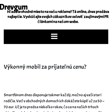
Skip
Drevgum
to
Hľadáte vhodné miesto na vašu reklame? Tá online, dnes predáva
content
najlepšie. Vyskúšajte svojich zákazníkov osloviť zaujímavými PR
článkami na našom webe.
Výkonný mobil za prijateľnú cenu?
Smartfónom dnes disponuje takmer každý, možno aj vaši starí
rodičia. Veď v obchodných domoch ich dokážete kúpiť už za 50 –
70 eur. Už je to predsa niekoľko rokov, čo sa na našich trhoch