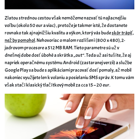
Zlatou strednou cestou však nemôžeme nazvať tú najlacnejšiu
voľbu (okolo 50 eur a viac) , pretože je takmer isté, že dostanete
rovnako tak aj najnižšiu kvalitu a výkon, ktorý vás bude
skôr trápiť,
než by pomohol
. Nehovoriac o malom rozlíšení (800 x 480), 2-
jadrovom procesore a 512 MB RAM. Tieto parametre sú už v
dnešnej dobe dosť úbohé a skrátka „out“. Teda už asi tušíte, že aj
napriek operačnému systému Android (zastaranej verzii) a službe
Google Play sa bude s aplikáciami pracovať dosť pomaly, až mobil
nakoniec využijete len k volaniu a posielaniu SMS správ. K tomu vám
však stačí klasický tlačítkový mobil za cca 15 – 20 eur.