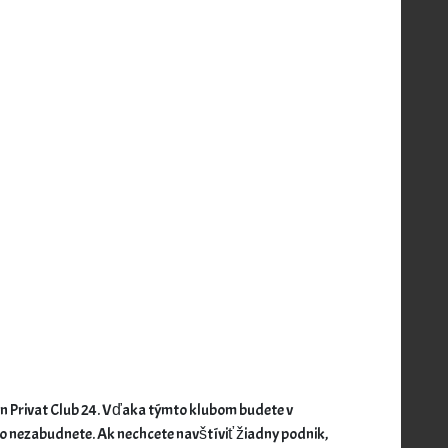
lón Privat Club 24. Vďaka týmto klubom budete v
hko nezabudnete.
Ak nechcete navštíviť žiadny podnik,