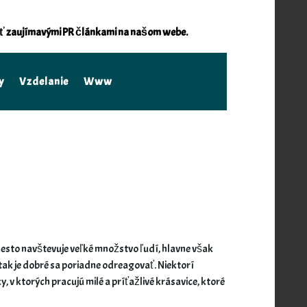
viť zaujímavými PR článkami na našom webe.
y
Vzdelanie
Www
. Mesto navštevuje veľké množstvo ľudí, hlavne však
 tak je dobré sa poriadne odreagovať. Niektorí
, v ktorých pracujú milé a príťažlivé krásavice, ktoré