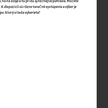
 no na svoje si tu prídu aj nežnejšie pohlavia. Môžete
K dispozícií sú rôzne tanečné vystúpenia a výber je
ps. Ktorý si teda vyberiete?