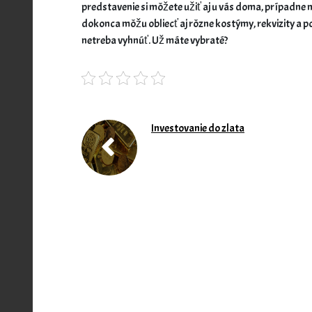
predstavenie si môžete užiť aj u vás doma, prípadne 
dokonca môžu obliecť aj rôzne kostýmy, rekvizity a 
netreba vyhnúť. Už máte vybraté?
Investovanie do zlata