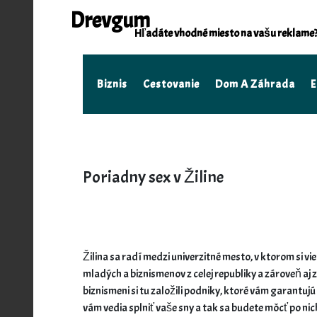
Skip
Drevgum
to
Hľadáte vhodné miesto na vašu reklame? 
content
Biznis
Cestovanie
Dom A Záhrada
E
Poriadny sex v Žiline
Žilina sa radí medzi univerzitné mesto, v ktorom si v
mladých a biznismenov z celej republiky a zároveň aj 
biznismeni si tu založili podniky, ktoré vám garantuj
vám vedia splniť vaše sny a tak sa budete môcť po nich