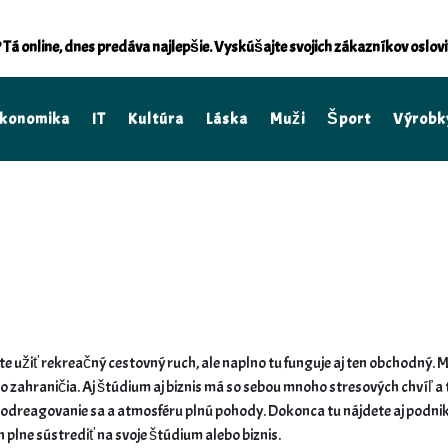
Tá online, dnes predáva najlepšie. Vyskúšajte svojich zákazníkov oslo
konomika
IT
Kultúra
Láska
Muži
Šport
Výrobk
iete užiť rekreačný cestovný ruch, ale naplno tu funguje aj ten obchodný
zo zahraničia. Aj štúdium aj biznis má so sebou mnoho stresových chvíľ a
ú odreagovanie sa a atmosféru plnú pohody. Dokonca tu nájdete aj podniky
 plne sústrediť na svoje štúdium alebo biznis.