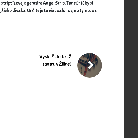
striptízovej agentúre Angel Strip. Tanečníčky si
jšieho diváka.
Určite je tu viac salónov, no týmto sa
Výskušali ste už
tantru v Žiline?