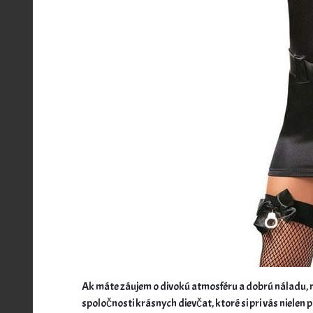
Ak máte záujem o divokú atmosféru a dobrú náladu, mô
spoločnosti krásnych dievčat, ktoré si pri vás nielen 