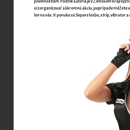
povinnostiam. Podnik Euforia je v Žilinskom kraji význ
si zorganizovať súkromnú akciu, poprípade môžete vyu
len na vás. V ponuke sú Separe lesbo, strip, vibrator 