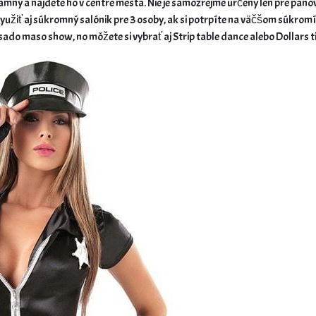
amný a nájdete ho v centre mesta. Nie je samozrejme určený len pre pánov,
žiť aj súkromný salónik pre 3 osoby, ak si potrpíte na väčšom súkromí. 
a sado maso show, no môžete si vybrať aj Strip table dance alebo Dollars ti