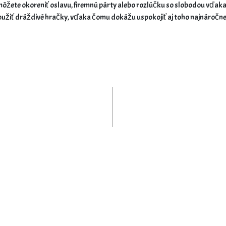
môžete okoreniť oslavu, firemnú párty alebo rozlúčku so slobodou vďaka 
použiť dráždivé hračky, vďaka čomu dokážu uspokojiť aj toho najnáročne