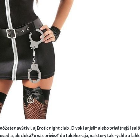
žete navštíviť aj Erotic night club „Divokí anjeli“ alebo privátnejší sa
posedia, ale dokážu vás priviezť do takého raja, na ktorý tak rýchlo a ľa