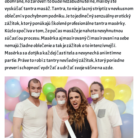
obohrané, no zároveň to bude nezabudnuteľné, mali by ste
vyskúšať tantra masáž. Tantra, to nie je lacný striptíz v nevkusnom
oblečení v pochybnom podniku. Je to jedinečný senzuálny erotický
zážitok, ktorý ponúkajú školené profesionálne tantra masérky.
Kúzlo spočíva v tom, že počas masáže je nahota nevyhnutnou
súčasťou procesu. Masérka aj masírovaný či masírovaní na sebe
nemajú žiadne oblečenie a tak je zážitok o to intenzívnejší.
Masérka sa dotýka každej časti tela a nevynechá ani intímne
partie. Práve to robí z tantry nevšedný zážitok, ktorý poriadne
preverí schopnosť vydržať a udržať svoje vášne na uzde.