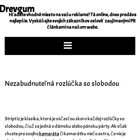
Skip
Drevgum
to
Hľadáte vhodné miesto na vašu reklame? Tá online, dnes predáva
content
najlepšie. Vyskúšajte svojich zákazníkov osloviť zaujímavými PR
článkami na našom webe.
Nezabudnuteľná rozlúčka so slobodou
Striptíz je klasika, ktorá je súčasťou skoro každej rozlúčky so
slobodou, či už sa jedná o dámsku alebo pánsku párty. Ak však
chcete pre svojho
kamaráta
či kamarátku niečo extra, čo nie je