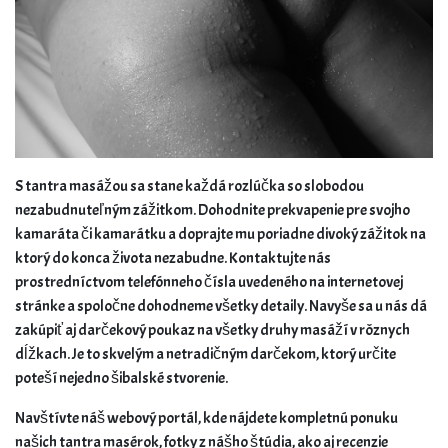
S tantra masážou sa stane každá rozlúčka so slobodou
nezabudnuteľným zážitkom. Dohodnite prekvapenie pre svojho
kamaráta či kamarátku a doprajte mu poriadne divoký zážitok na
ktorý do konca života nezabudne. Kontaktujte nás
prostredníctvom telefónneho čísla uvedeného na internetovej
stránke a spoločne dohodneme všetky detaily. Navyše sa u nás dá
zakúpiť aj darčekový poukaz na všetky druhy masáží v rôznych
dĺžkach. Je to skvelým a netradičným darčekom, ktorý určite
poteší nejedno šibalské stvorenie.
Navštívte náš webový portál, kde nájdete kompletnú ponuku
našich tantra masérok, fotky z nášho štúdia, ako aj recenzie