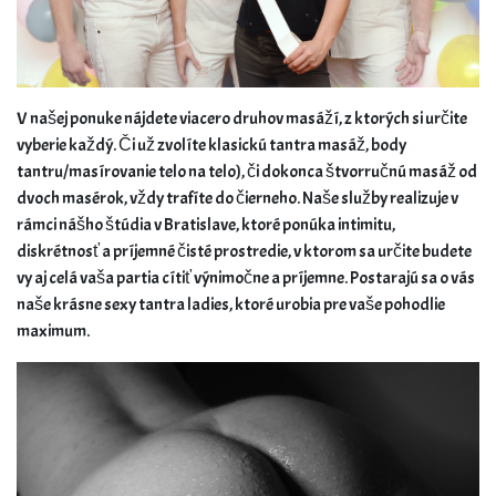
V našej ponuke nájdete viacero druhov masáží, z ktorých si určite
vyberie každý. Či už zvolíte klasickú tantra masáž, body
tantru/masírovanie telo na telo), či dokonca štvorručnú masáž od
dvoch masérok, vždy trafíte do čierneho. Naše služby realizuje v
rámci nášho štúdia v Bratislave, ktoré ponúka intimitu,
diskrétnosť a príjemné čisté prostredie, v ktorom sa určite budete
vy aj celá vaša partia cítiť výnimočne a príjemne. Postarajú sa o vás
naše krásne sexy tantra ladies, ktoré urobia pre vaše pohodlie
maximum.