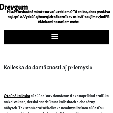
Skip
Drevgum
to
Hľadáte vhodné miesto na vašu reklame? Tá online, dnes predáva
content
najlepšie. Vyskúšajte svojich zákazníkov osloviť zaujímavými PR
článkami na našom webe.
Kolieska do domácnosti aj priemyslu
Otočné kolieska
sú súčasťou v domácnosti ako napríklad stolička
na kolieskach, detská postieľka na kolieskach alebo rôzny
nábytok. Takisto sú otočné kolieska neodmysliteľnou súčasťou