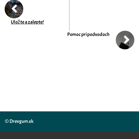
Uložte a zalepte!
Pomoc pri podvodoch
© Drevgum.sk