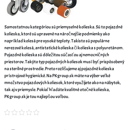
Samostatnou kategóriou sú priemyselné kolieska. Sú to pojazdné
kolieska, ktoré sú upravené na náročnejšie podmienky ako
napríklad kolesá pre vysoké teploty. Takisto sú populárne
nerezové kolesá, antistatické kolieska či kolieska s polyuretánom.
Pojazdné kolieska sú dôležitou súčasťou aj nemocničných
priestorov. Takýto typ pojazdných koliesok musí byť prispôsobený
na sterilné prostredie. Preto rozlišujeme aj pojazdné kolieska
prístrojové hygienické. Na PKgroup.sk máte na výber veľké
množstvo pojazdových koliesok, ktoré využijete ako na nábytok,
tak aj v priemysle. Pokiaľ hľadáte kvalitné otočné kolieska,
PKgroup.sk je tou najlepšou voľbou.