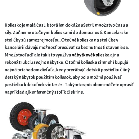
Koliesko je malá časť, ktorá len dokáže ušetriť množstvo času a
sily. Začneme otočnými kolieskami do domácnosti. Kancelárske
stoličky sú samozrejmosťou. Otočné kolieska na stoličke v
kancelárií dávajú možnosť presúvať sa bez nutnosti stavanie sa.
Množstvo ľudí ale takisto využíva
nábytkové kolieska
aj na
rekonštrukciu svojho nábytku. Otočné kolieska si mnohí kupujú
najmä príchodom dieťaťa, kedy prerábajú detskú postieľku či iný
detský nábytok použitím koliesok, aby bolo možné používať
postieľku kdekoľvek v interiéri. Takýmto spôsobom môžete upraviť
napríklad aj konferenčný stolík či skrine.