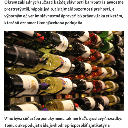
Okrem základných súčastí každej slávnosti, kam patrí slávnostne
prestretý stôl, nápoje, jedlo, ale aj malé pozornosti pre hostí, je
výborným oživením slávnostná úprava fliaš práve vďaka etiketám,
ktoré sú v znamení konajúceho sa podujatia.
Víno býva súčasťou ponuky menu takmer každej oslavy či svadby.
Tomu o aké podujatie ide, je vhodné prispôsobiť aj etikety na