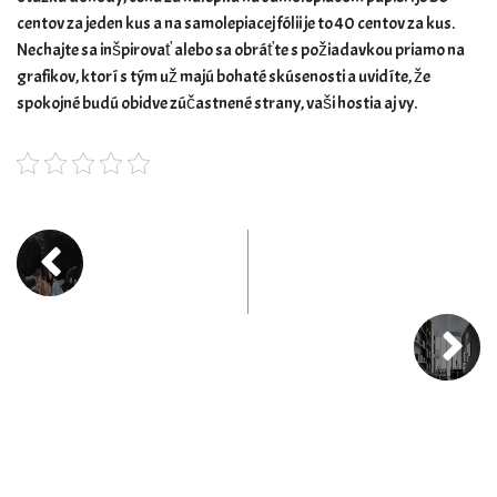
centov za jeden kus a na samolepiacej fólii je to 40 centov za kus.
Nechajte sa inšpirovať alebo sa obráťte s požiadavkou priamo na
grafikov, ktorí s tým už majú bohaté skúsenosti a uvidíte, že
spokojné budú obidve zúčastnené strany, vaši hostia aj vy.