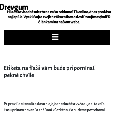
Skip
Drevgum
to
Hľadáte vhodné miesto na vašu reklame? Tá online, dnes predáva
content
najlepšie. Vyskúšajte svojich zákazníkov osloviť zaujímavými PR
článkami na našom webe.
Etiketa na fľaši vám bude pripomínať
pekné chvíle
Pripraviť dokonalú oslavu nie je jednoduché a vyžaduje si to veľa
času pri navrhovaní a zháňaní všetkého, čo budeme potrebovať.