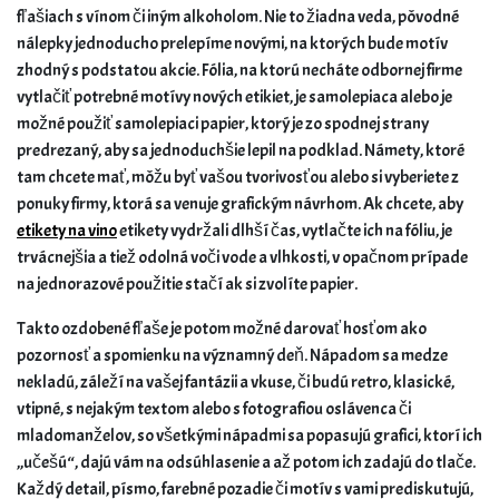
fľašiach s vínom či iným alkoholom. Nie to žiadna veda, pôvodné
nálepky jednoducho prelepíme novými, na ktorých bude motív
zhodný s podstatou akcie. Fólia, na ktorú necháte odbornej firme
vytlačiť potrebné motívy nových etikiet, je samolepiaca alebo je
možné použiť samolepiaci papier, ktorý je zo spodnej strany
predrezaný, aby sa jednoduchšie lepil na podklad. Námety, ktoré
tam chcete mať, môžu byť vašou tvorivosťou alebo si vyberiete z
ponuky firmy, ktorá sa venuje grafickým návrhom. Ak chcete, aby
etikety na vino
etikety vydržali dlhší čas, vytlačte ich na fóliu, je
trvácnejšia a tiež odolná voči vode a vlhkosti, v opačnom prípade
na jednorazové použitie stačí ak si zvolíte papier.
Takto ozdobené fľaše je potom možné darovať hosťom ako
pozornosť a spomienku na významný deň. Nápadom sa medze
nekladú, záleží na vašej fantázii a vkuse, či budú retro, klasické,
vtipné, s nejakým textom alebo s fotografiou oslávenca či
mladomanželov, so všetkými nápadmi sa popasujú grafici, ktorí ich
„učešú“, dajú vám na odsúhlasenie a až potom ich zadajú do tlače.
Každý detail, písmo, farebné pozadie či motív s vami prediskutujú,