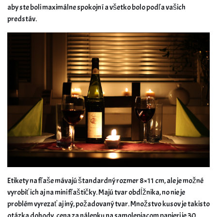
aby ste boli maximálne spokojní a všetko bolo podľa vašich
predstáv.
Etikety na fľaše mávajú štandardný rozmer 8×11 cm, ale je možné
vyrobiť ich aj na mini fľaštičky. Majú tvar obdĺžnika, no nie je
problém vyrezať aj iný, požadovaný tvar. Množstvo kusov je takisto
otázka dohody, cena za nálepku na samolepiacom papieri je 30