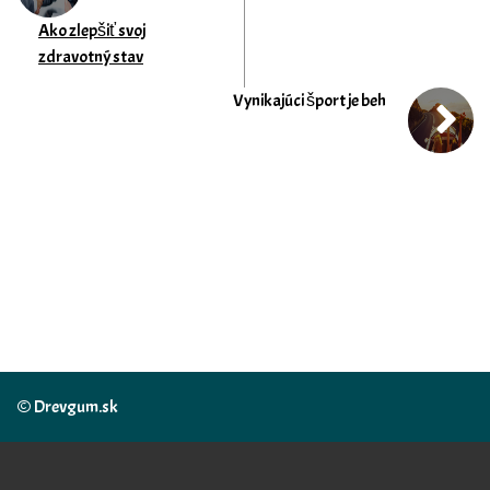
Ako zlepšiť svoj
zdravotný stav
Vynikajúci šport je beh
© Drevgum.sk