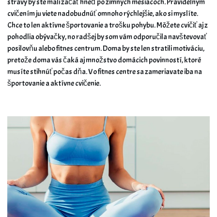
stravy by ste mali začať hneď po zimných mesiacoch. Pravidelným
cvičením ju viete nadobudnúť omnoho rýchlejšie, ako si myslíte.
Chce to len aktívne športovanie a trošku pohybu. Môžete cvičiť aj z
pohodlia obývačky, no radšej by som vám odporučila navštevovať
posilovňu alebo fitnes centrum. Doma by ste len stratili motiváciu,
pretože doma vás čaká aj množstvo domácich povinností, ktoré
musíte stihnúť počas dňa. Vo fitnes centre sa zameriavate iba na
športovanie a aktívne cvičenie.