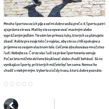
Mnoho športovcov ich pije a veľmi dobre vedia prečo. K športu patrí
aj správna strava. Mali by ste sa vyvarovať mastným alebo
vyprážaným jedlám. Tie vám len prinesú tuky, ktorých sa plánujete
zbaviť. Robte pre svoje telo čo najviac, aby ste sa cítili spokojne a
príjemne vo svojom vlastnom tele. Cvičenie absolvováva množstvo
ľudí. Nebojte sa. Čoraz viac ľudí sa práve športovaniu venuje.
Počas leta môžete aktívne bicyklovať alebo chodiť behávať. Sú to
vynikajúce športy, pri ktorých môžete byť len sama. Nemusíte
chodiť s niekým iným. Vyberte si vždy trasu, ktorú dobre poznáte.