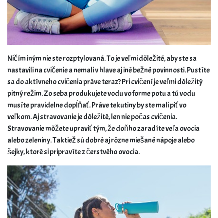
Ničím iným nie ste rozptylovaná. To je veľmi dôležité, aby ste sa
nastavili na cvičenie a nemali v hlave aj iné bežné povinnosti. Pustíte
sa do aktívneho cvičenia práve teraz? Pri cvičení je veľmi dôležitý
pitný režim. Zo seba produkujete vodu vo forme potu a tú vodu
musíte pravidelne dopĺňať. Práve tekutiny by ste mali piť vo
veľkom. Aj stravovanie je dôležité, len nie počas cvičenia.
Stravovanie môžete upraviť tým, že doňho zaradíte veľa ovocia
alebo zeleniny. Taktiež sú dobré aj rôzne miešané nápoje alebo
šejky, ktoré si pripravíte z čerstvého ovocia.