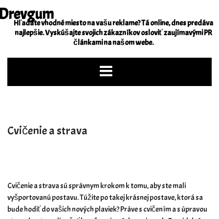
Skip
Drevgum
to
Hľadáte vhodné miesto na vašu reklame? Tá online, dnes predáva
content
najlepšie. Vyskúšajte svojich zákazníkov osloviť zaujímavými PR
článkami na našom webe.
Cvičenie a strava
Cvičenie a strava sú správnym krokom k tomu, aby ste mali
vyšportovanú postavu. Túžite po takej krásnej postave, ktorá sa
bude hodiť do vašich nových plaviek? Práve s cvičením a s úpravou