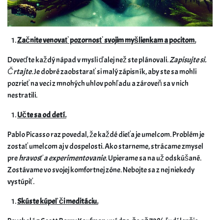
Začnite venovať pozornosť svojim myšlienkam a pocitom.
Doveďte každý nápad v mysli ďalej než ste plánovali.
Zapisujte si.
Črtajte
. Je dobré zaobstarať si malý zápisník, aby ste sa mohli
pozrieť na veci z mnohých uhlov pohľadu a zároveň sa v nich
nestratili.
Učte sa od detí.
Pablo Picasso raz povedal, že každé dieťa je umelcom. Problém je
zostať umelcom aj v dospelosti. Ako starneme, strácame zmysel
pre
hravosť a experimentovanie
. Upierame sa na už odskúšané.
Zostávame vo svojej komfortnej zóne. Nebojte sa z nej niekedy
vystúpiť.
Skúste kúpeľ či meditáciu.