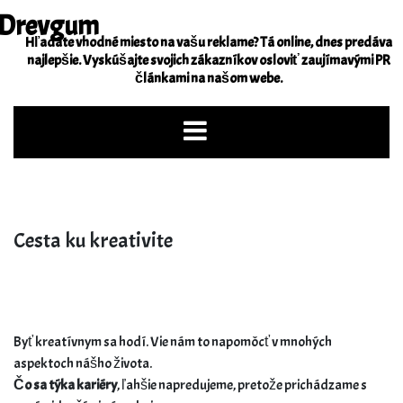
Skip
Drevgum
to
Hľadáte vhodné miesto na vašu reklame? Tá online, dnes predáva
content
najlepšie. Vyskúšajte svojich zákazníkov osloviť zaujímavými PR
článkami na našom webe.
Cesta ku kreativite
Byť kreatívnym sa hodí. Vie nám to napomôcť v mnohých
aspektoch nášho života.
Čo sa týka kariéry
, ľahšie napredujeme, pretože prichádzame s