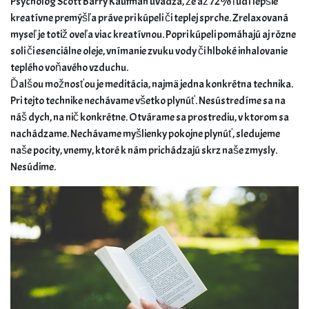
Psychológ Scott Barry Kaufman uvádza, že až 72% ľudí lepšie
kreatívne premýšľa práve pri kúpeli či teplej sprche. Zrelaxovaná
myseľ je totiž oveľa viac kreatívnou. Popri kúpeli pomáhajú aj rôzne
soli či esenciálne oleje, vnímanie zvuku vody či hlboké inhalovanie
teplého voňavého vzduchu.
Ďalšou možnosťou je meditácia, najmä jedna konkrétna technika.
Pri tejto technike nechávame všetko plynúť. Nesústredíme sa na
náš dych, na nič konkrétne. Otvárame sa prostrediu, v ktorom sa
nachádzame. Nechávame myšlienky pokojne plynúť, sledujeme
naše pocity, vnemy, ktoré k nám prichádzajú skrz naše zmysly.
Nesúdime.