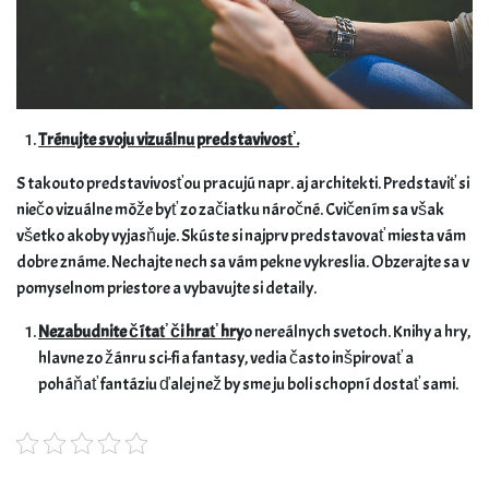
Trénujte svoju vizuálnu predstavivosť.
S takouto predstavivosťou pracujú napr. aj architekti. Predstaviť si
niečo vizuálne môže byť zo začiatku náročné. Cvičením sa však
všetko akoby vyjasňuje. Skúste si najprv predstavovať miesta vám
dobre známe. Nechajte nech sa vám pekne vykreslia. Obzerajte sa v
pomyselnom priestore a vybavujte si detaily.
Nezabudnite čítať či hrať hry
o nereálnych svetoch. Knihy a hry,
hlavne zo žánru sci-fi a fantasy, vedia často inšpirovať a
poháňať fantáziu ďalej než by sme ju boli schopní dostať sami.