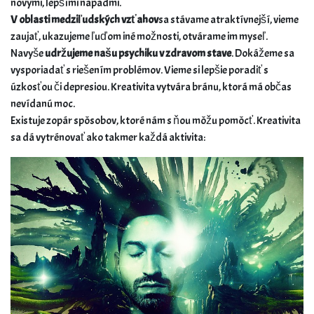
novými, lepšími nápadmi.
V oblasti medziľudských vzťahov
sa stávame atraktívnejší, vieme
zaujať, ukazujeme ľuďom iné možnosti, otvárame im myseľ.
Navyše
udržujeme našu psychiku v zdravom stave
. Dokážeme sa
vysporiadať s riešením problémov. Vieme si lepšie poradiť s
úzkosťou či depresiou. Kreativita vytvára bránu, ktorá má občas
nevídanú moc.
Existuje zopár spôsobov, ktoré nám s ňou môžu pomôcť. Kreativita
sa dá vytrénovať ako takmer každá aktivita: