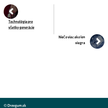
Technológia pre
všetky generácie
Niečo viac ako len
viagra
© Drevgum.sk